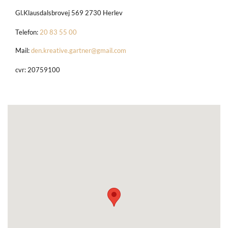
Gl.Klausdalsbrovej 569
2730 Herlev
Telefon:
20 83 55 00
Mail:
den.kreative.gartner@gmail.com
cvr: 20759100​